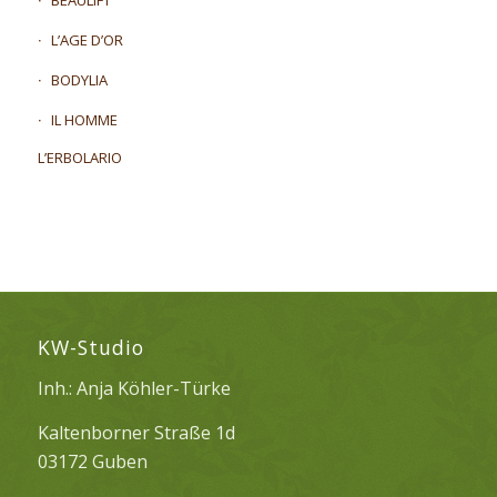
BEAULIFT
L’AGE D’OR
BODYLIA
IL HOMME
L’ERBOLARIO
KW-Studio
Inh.: Anja Köhler-Türke
Kaltenborner Straße 1d
03172 Guben