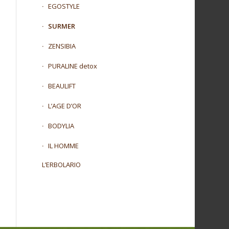
EGOSTYLE
SURMER
ZENSIBIA
PURALINE detox
BEAULIFT
L’AGE D’OR
BODYLIA
IL HOMME
L’ERBOLARIO